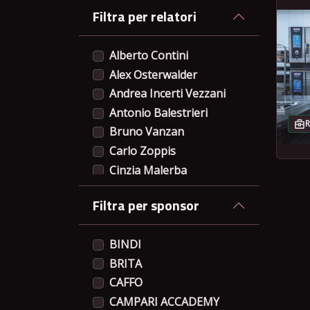
Filtra per relatori
Alberto Contini
Alex Osterwalder
Andrea Incerti Vezzani
Antonio Balestrieri
Bruno Vanzan
Carlo Zoppis
Cinzia Malerba
Cristiano Mauri
Filtra per sponsor
Damiano De Crescenzo
Diego Rovetta
BINDI
Domenico Zambarelli
BRITA
Domenico Apicella
CAFFO
Edoardo Nono
CAMPARI ACCADEMY
Elisabeth Fisciano