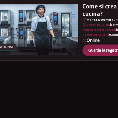
Come si crea 
cucina?
Mer 13 Novembre • 1
Vincenzo Gulino
(Form
Andrea Incerti Vezzani
(
Domenico Apicella
(Giorn
Online
RATIONAL
Guarda la regist