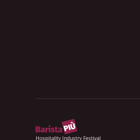
Maurizio Orzan
Michele Cannone
Michele Fiordoliva
Nicoletta Polliotto
Roberto Costa
Rossella De Stefano
Samuel Barlassina
Sebastiano Caffo
Terry Monroe
Tommaso Cecca
Umberto Oliva
Veronica Rossi
Vincenzo Gulino
Yuri Gelmini
Hospitality Industry Festival