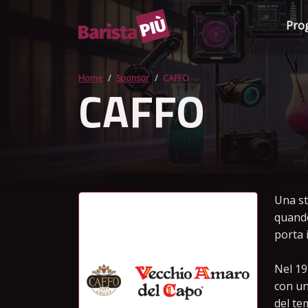
Pro
Home
Sponsor
CAFFO
CAFFO
Una st
quando
porta 
Nel 19
con un
del te