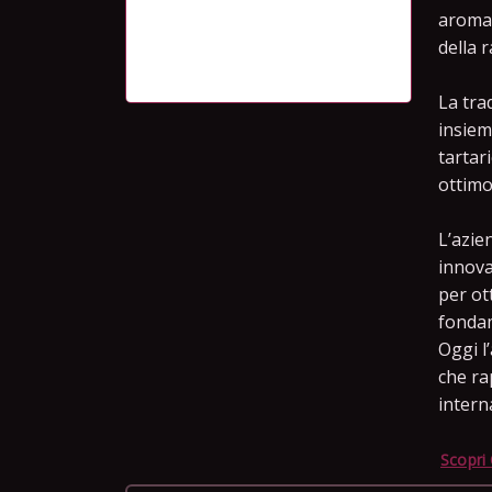
aromat
della r
La tra
insieme
tartar
ottimo
L’azie
innova
per ot
fondam
Oggi l
che ra
intern
Scopri