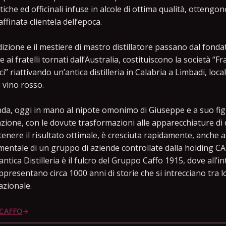
iche ed officinali infuse in alcole di ottima qualità, otteng
affinata clientela dell’epoca.
dizione e il mestiere di mastro distillatore passano dal fonda
 ai fratelli tornati dall’Australia, costituiscono la società “Fra
ici” riattivando un’antica distilleria in Calabria a Limbadi, lo
 vino rosso.
nda, oggi in mano al nipote omonimo di Giuseppe e a suo fi
zione, con le dovute trasformazioni alle apparecchiature di di
tenere il risultato ottimale, è cresciuta rapidamente, anche ap
entale di un gruppo di aziende controllate dalla holding CA
’antica Distilleria è il fulcro del Gruppo Caffo 1915, dove all
ppresentano circa 1000 anni di storie che si intrecciano tra
azionale.
 CAFFO