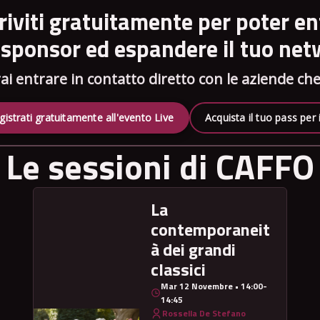
criviti gratuitamente per poter en
i sponsor ed espandere il tuo ne
ai entrare in contatto diretto con le aziende c
gistrati gratuitamente all'evento Live
Acquista il tuo pass per
Le sessioni di CAFFO
La
contemporaneit
à dei grandi
classici
Mar 12 Novembre • 14:00-
14:45
Rossella De Stefano