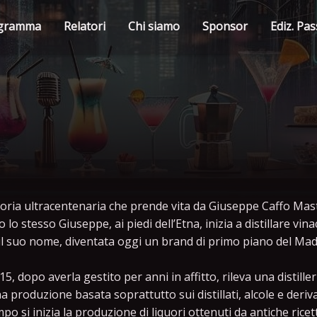
gramma
Relatori
Chi siamo
Sponsor
Ediz. Pa
oria ultracentenaria che prende vita da Giuseppe Caffo Mastro
 lo stesso Giuseppe, ai piedi dell’Etna, inizia a distillare vi
il suo nome, diventata oggi un brand di primo piano del Made
15, dopo averla gestito per anni in affitto, rileva una distille
a produzione basata soprattutto sui distillati, alcole e deriva
mpo si inizia la produzione di liquori ottenuti da antiche ricet