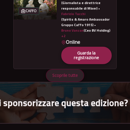
(Giornalista e direttrice
responsabile di Mixer) •
CAFFO
Fabrizio Tacchi
(Spirits & Amaro Ambassador
Gruppo Caffo 1915) •
Bruno Vanzan
(Ceo BV Holding)
+2
Online
Guarda la
registrazione
Scoprile tutte
i sponsorizzare questa edizione?