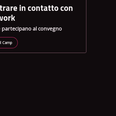
trare in contatto con
twork
he partecipano al convegno
 il Camp