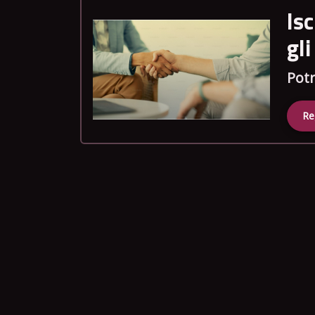
Is
gl
Potr
Re