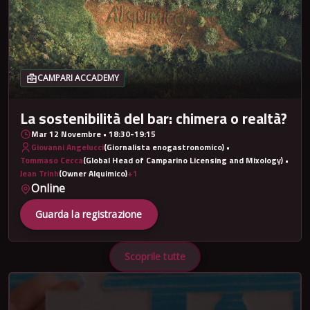
CAMPARI ACCADEMY
La sostenibilità del bar: chimera o realtà?
Mar 12 Novembre • 18:30-19:15
Giovanni Angelucci
(Giornalista enogastronomico) •
Tommaso Cecca
(Global Head of Camparino Licensing and Mixology) •
Jean Trinh
(Owner Alquimico)
+1
Online
Guarda la registrazione
Scoprile tutte