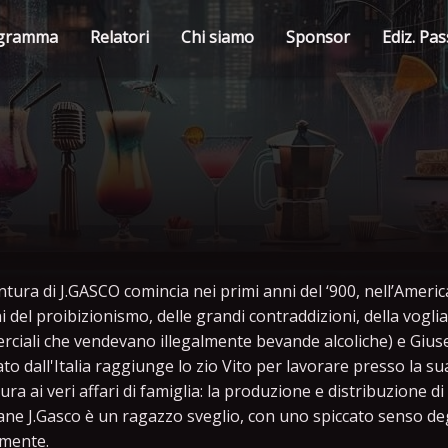
gramma
Relatori
Chi siamo
Sponsor
Ediz. Pa
ntura di J.GASCO comincia nei primi anni del ‘900, nell’Ameri
i del proibizionismo, delle grandi contraddizioni, della voglia 
ciali che vendevano illegalmente bevande alcoliche) e Giuse
to dall'Italia raggiunge lo zio Vito per lavorare presso la sua
ra ai veri affari di famiglia: la produzione e distribuzione di a
vane J.Gasco è un ragazzo sveglio, con uno spiccato senso degli
mente.