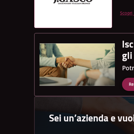
Scopri
Is
gl
Potr
Re
Sei un’azienda e vuo