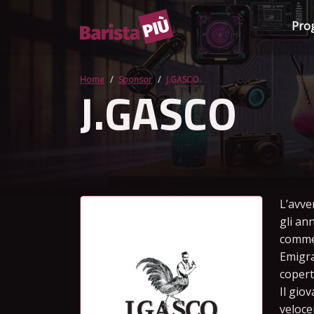
Pro
Home
Sponsor
J.GASCO
J.GASCO
L’avve
gli ann
commer
Emigra
copertu
Il gio
veloce