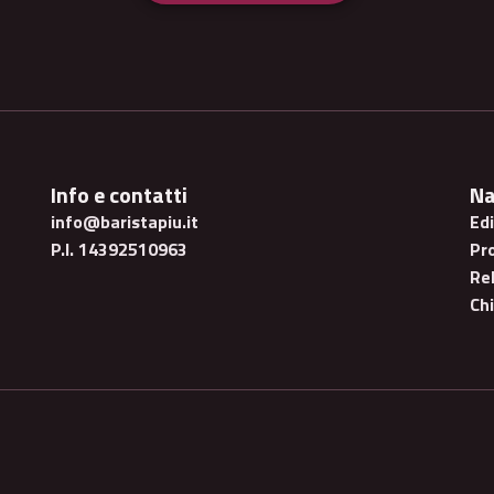
Info e contatti
Na
info@baristapiu.it
Ed
P.I. 14392510963
Pr
Rel
Ch