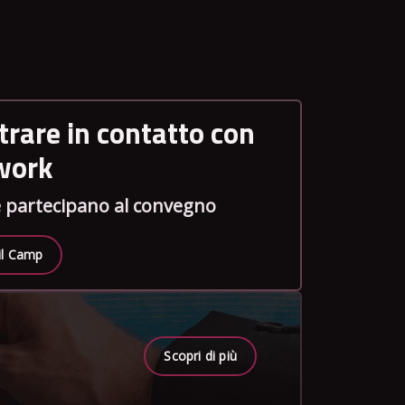
trare in contatto con
twork
he partecipano al convegno
 il Camp
Scopri di più