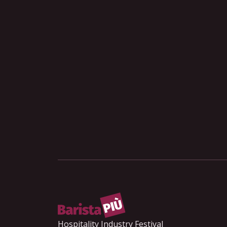
Maurizio Orzan
Michele Cannone
Michele Fiordoliva
Nicoletta Polliotto
Roberto Costa
Rossella De Stefano
Samuel Barlassina
Sebastiano Caffo
Terry Monroe
Tommaso Cecca
Umberto Oliva
Veronica Rossi
Vincenzo Gulino
Yuri Gelmini
Hospitality Industry Festival