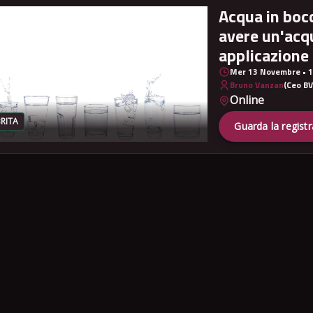
Acqua in boc
avere un'acq
applicazione
Mer 13 Novembre • 1
Bruno Vanzan
(Ceo BV
Online
RITA
Guarda la regist