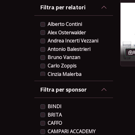
Filtra per relatori
Alberto Contini
Alex Osterwalder
Andrea Incerti Vezzani
Antonio Balestrieri
B
Bruno Vanzan
Carlo Zoppis
Cinzia Malerba
Cristiano Mauri
Filtra per sponsor
Damiano De Crescenzo
Diego Rovetta
BINDI
Domenico Zambarelli
BRITA
Domenico Apicella
CAFFO
Edoardo Nono
CAMPARI ACCADEMY
Elisabeth Fisciano