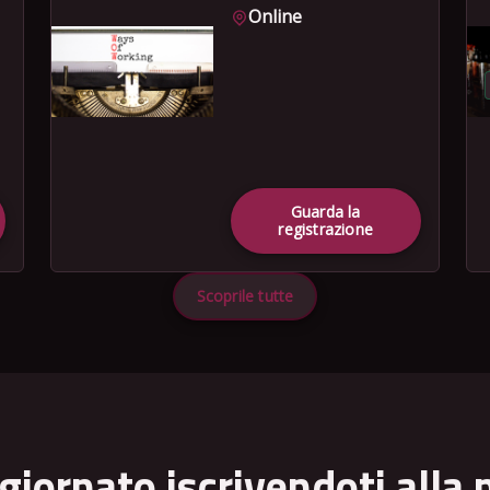
Online
Guarda la
registrazione
Scoprile tutte
giornato iscrivendoti alla 