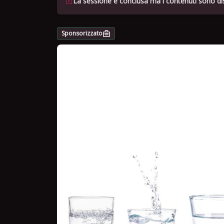
La sessione è conclusa ma i contenuti sono dis
Sponsorizzato