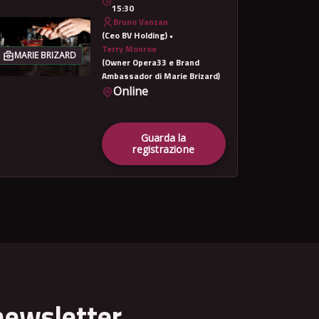
15:30
Bruno Vanzan
(Ceo BV Holding) •
Terry Monroe
MARIE BRIZARD
(Owner Opera33 e Brand
Ambassador di Marie Brizard)
Online
Guarda la
registrazione
newsletter