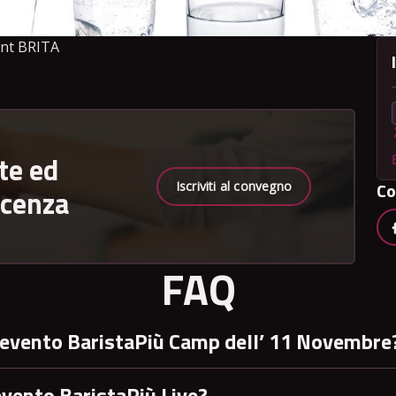
unt BRITA
te ed
Co
Iscriviti al convegno
scenza
FAQ
’evento BaristaPiù Camp dell’ 11 Novembre
evento BaristaPiù Live?