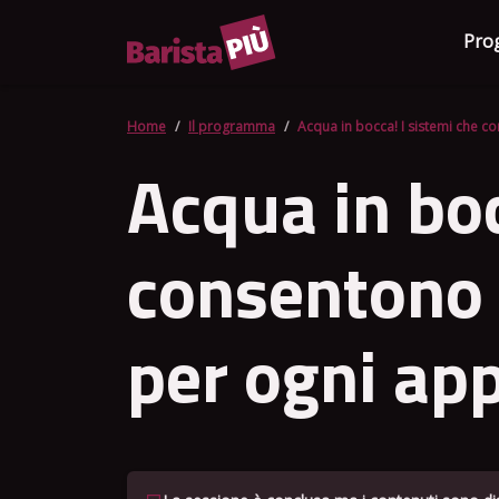
Pro
Home
Il programma
Acqua in bocca! I sistemi che c
Acqua in boc
consentono 
per ogni ap