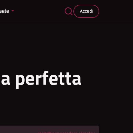
ssate
Accedi
e
a perfetta