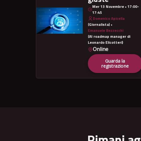
Mer 13 Novembre • 17:00-
17:45
Domenico Apicella
(Giornalista) •
Emanuele Bezzecchi
(AI roadmap manager di
Leonardo Elicotteri)
Online
Guarda la
registrazione
Rimani ag