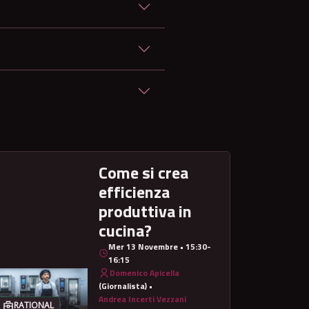
?
Come si crea
efficienza
produttiva in
cucina?
Mer 13 Novembre • 15:30-
16:15
Domenico Apicella
(Giornalista) •
Andrea Incerti Vezzani
RATIONAL