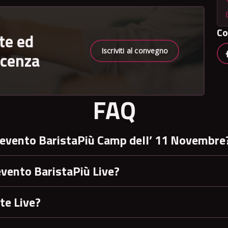
Co
te ed
Iscriviti al convegno
scenza
FAQ
’evento BaristaPiù Camp dell’ 11 Novembre
evento BaristaPiù Live?
te Live?