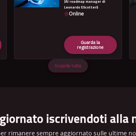
(AI roadmap manager di
Leonardo Elicotteri)
Online
Guarda la
registrazione
Scoprile tutte
giornato iscrivendoti alla 
per rimanere sempre aggiornato sulle ultime novi