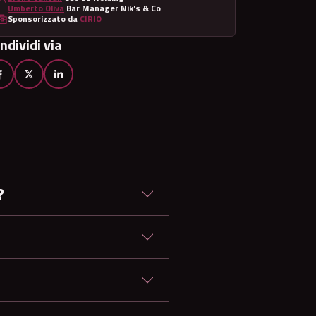
Umberto Oliva
Bar Manager Nik's & Co
Sponsorizzato da
CIRIO
ndividi via
?