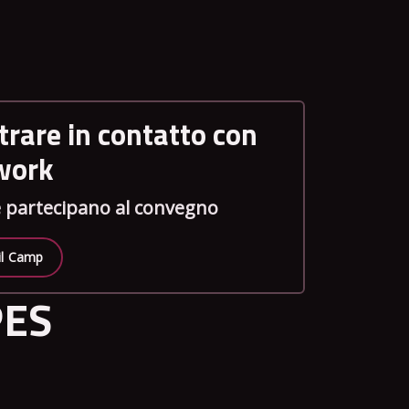
trare in contatto con
twork
he partecipano al convegno
 il Camp
PES