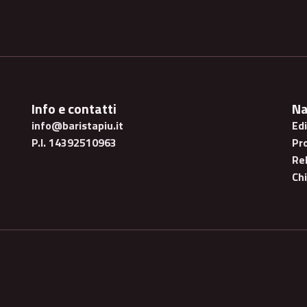
Info e contatti
Na
info@baristapiu.it
Ed
P.I. 14392510963
Pr
Rel
Ch