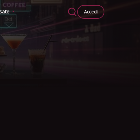
ssate
Accedi