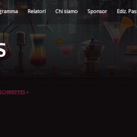
gramma
Relatori
Chi siamo
Sponsor
Ediz. Pa
S
i SCHWEPPES