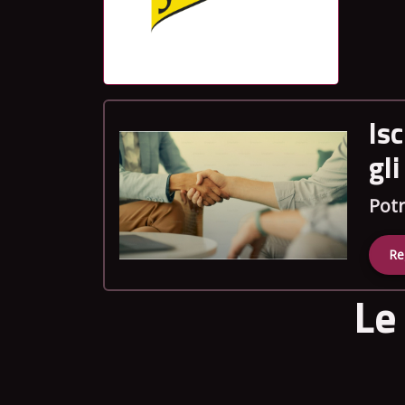
Is
gl
Potr
Re
Le