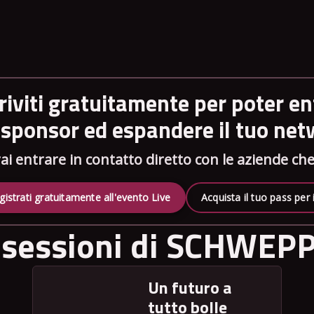
criviti gratuitamente per poter en
i sponsor ed espandere il tuo ne
ai entrare in contatto diretto con le aziende c
gistrati gratuitamente all'evento Live
Acquista il tuo pass per
 sessioni di SCHWEP
Un futuro a
tutto bolle