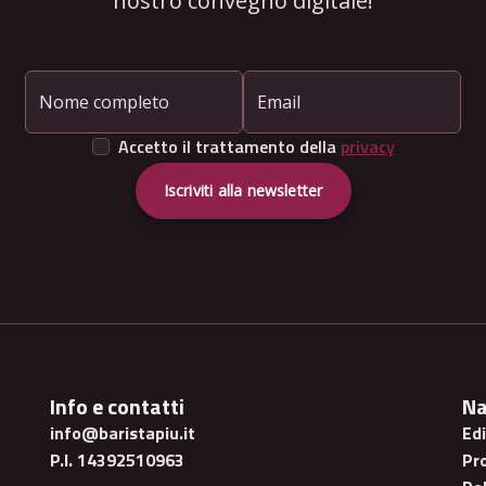
nostro convegno digitale!
Nome completo
Email
Accetto il trattamento della
privacy
Iscriviti alla newsletter
Info e contatti
Na
info@baristapiu.it
Ed
P.I. 14392510963
Pr