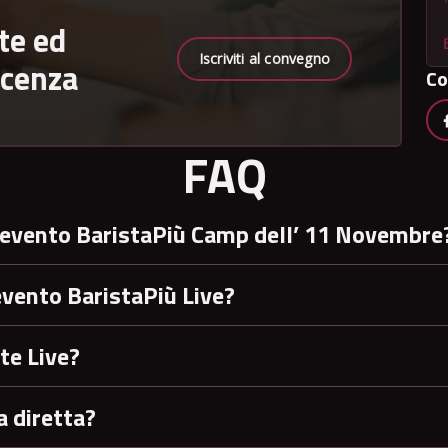
te ed
Iscriviti al convegno
scenza
Co
FAQ
’evento BaristaPiù Camp dell’ 11 Novembre
evento BaristaPiù Live?
te Live?
a diretta?