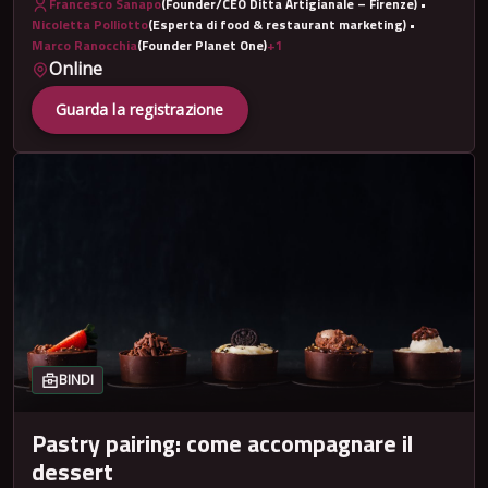
Francesco Sanapo
(Founder/CEO Ditta Artigianale – Firenze)
•
Nicoletta Polliotto
(Esperta di food & restaurant marketing)
•
Marco Ranocchia
(Founder Planet One)
+1
Online
Guarda la registrazione
BINDI
Pastry pairing: come accompagnare il
dessert