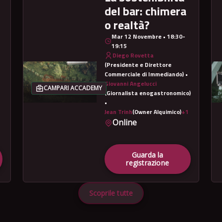
del bar: chimera
o realtà?
Mar 12 Novembre • 18:30-
19:15
Diego Rovetta
(Presidente e Direttore
Commerciale di Immediando) •
Giovanni Angelucci
CAMPARI ACCADEMY
(Giornalista enogastronomico)
•
Jean Trinh
(Owner Alquimico)
+1
Online
Guarda la
registrazione
Scoprile tutte