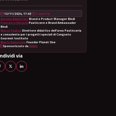
12/11/2024, 17:45
1 anno fa
Antonio Balestrieri
Brand e Product Manager Bindi
Francesco Ferrario
Pasticcere e Brand Ambassador
Bindi
Marco Pedron
Direttore didattico dell’area Pasticceria
e consulente per i progetti speciali di Congusto
Gourmet Institute
Marco Ranocchia
Founder Planet One
Sponsorizzato da
BINDI
ndividi via