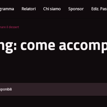
gramma
Relatori
Chi siamo
Sponsor
Ediz. Pa
are il dessert
ing: come accomp
ponibili