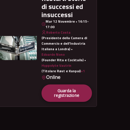
di successi ed
insuccessi
Mar 12 Novembre • 16:15-
17:00
Roberto Costa
(Presidente della Camera di
Commercio e dell'Industria
Italiana a Londra) •
Edoardo Nono
(Founder Rita e Cocktails) •
Hyppolyte Vautrin
(Titolare Røst e Kanpai)
+1
Online
Guarda la
registrazione