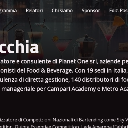
gramma
Relatori
Chi siamo
Sponsor
Ediz. Pa
cchia
atore e consulente di Planet One srl, aziende p
sionisti del Food & Beverage. Con 19 sedi in Itali
nsulenza di diretta gestione, 140 distributori di 
ea manageriale per Campari Academy e Metro A
zzatore di Competizioni Nazionali di Bartending come Sky
ition, Quinta Essentiae Competition, Lady Amarena (Fabbri