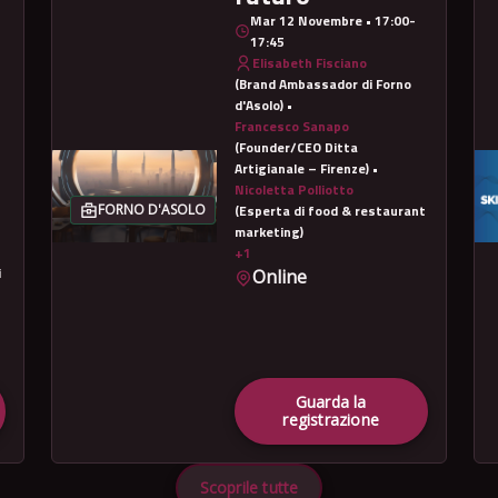
Mar 12 Novembre • 17:00-
17:45
Elisabeth Fisciano
(Brand Ambassador di Forno
d'Asolo) •
Francesco Sanapo
(Founder/CEO Ditta
Artigianale – Firenze) •
Nicoletta Polliotto
FORNO D'ASOLO
(Esperta di food & restaurant
marketing)
+1
i
Online
Guarda la
registrazione
Scoprile tutte