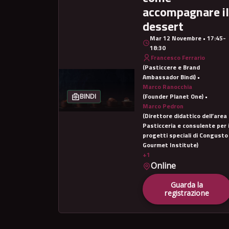
accompagnare il
dessert
Mar 12 Novembre • 17:45-
18:30
Francesco Ferrario
(Pasticcere e Brand
Ambassador Bindi) •
Marco Ranocchia
(Founder Planet One) •
BINDI
Marco Pedron
(Direttore didattico dell’area
Pasticceria e consulente per 
progetti speciali di Congusto
Gourmet Institute)
+1
Online
Guarda la
registrazione