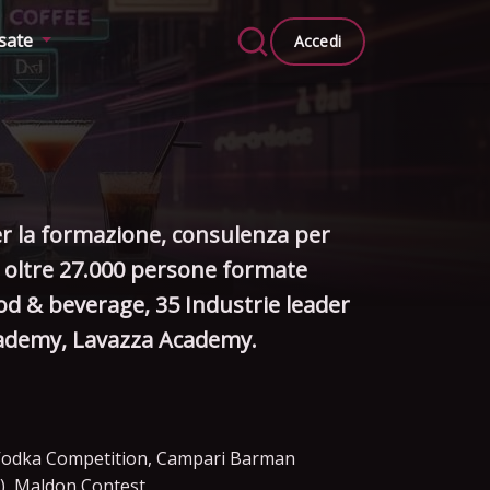
ssate
Accedi
er la formazione, consulenza per
a, oltre 27.000 persone formate
food & beverage, 35 Industrie leader
cademy, Lavazza Academy.
 Vodka Competition, Campari Barman
), Maldon Contest.