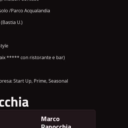
esolo /Parco Acqualandia
(Bastia U.)
estyle
laix ***** con ristorante e bar)
presa: Start Up, Prime, Seasonal
cchia
Marco
Ranocchia